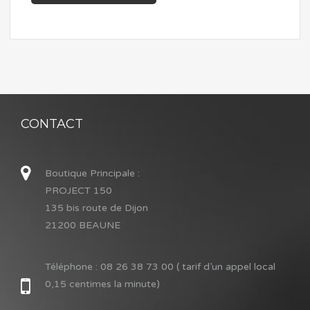
CONTACT
Boutique Principale :
PROJECT 150
135 bis route de Dijon
21200 BEAUNE
Téléphone :
08 26 38 73 00 ( tarif d’un appel local
0,15 centimes la minute)