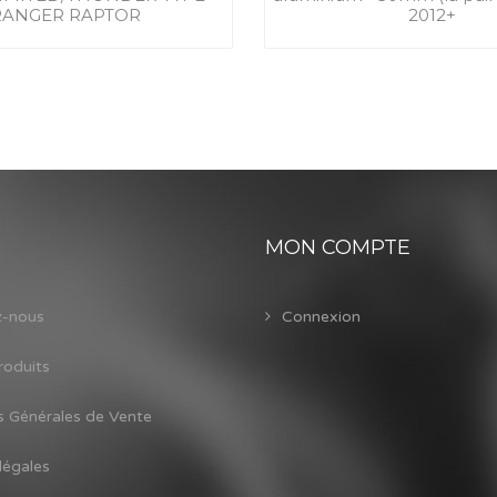
RANGER RAPTOR
2012+
MON COMPTE
z-nous
Connexion
roduits
s Générales de Vente
légales