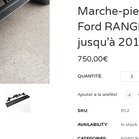
Marche-pie
Ford RANGE
jusqu’à 20
750,00
€
QUANTITÉ:
Ajouter à la wishlist
SKU:
R12
AVAILABILITY:
In stock
CATEGORIES:
FORD R