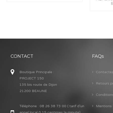
CONTACT
FAQs
Boutique Principale :
Contacte
PROJECT 150
Retours p
135 bis route de Dijon
21200 BEAUNE
Condition
Téléphone :
08 26 38 73 00 ( tarif d’un
Mentions 
appel local 0,15 centimes la minute)