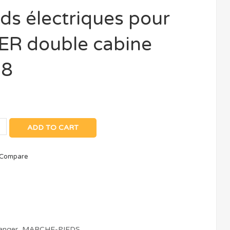
ds électriques pour
R double cabine
18
ADD TO CART
Compare
anger
,
MARCHE-PIEDS