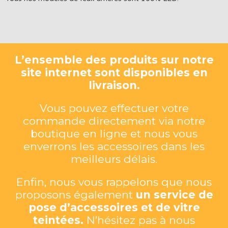
L’ensemble des produits sur notre
site internet sont disponibles en
livraison.
Vous pouvez effectuer votre
commande directement via notre
boutique en ligne et nous vous
enverrons les accessoires dans les
meilleurs délais.
Enfin, nous vous rappelons que nous
proposons également
un service de
pose d’accessoires et de vitre
teintées.
N’hésitez pas à nous