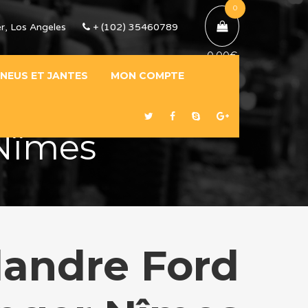
0
r, Los Angeles
+ (102) 35460789
0,00
€
NEUS ET JANTES
MON COMPTE
Nîmes
landre Ford