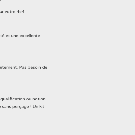
r
ur votre 4×4.
té et une excellente
aitement. Pas besoin de
ualification ou notion
e sans perçage ! Un kit