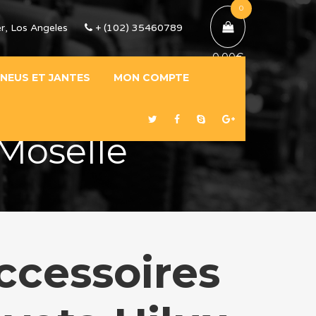
0
r, Los Angeles
+ (102) 35460789
0,00
€
NEUS ET JANTES
MON COMPTE
 Moselle
ccessoires