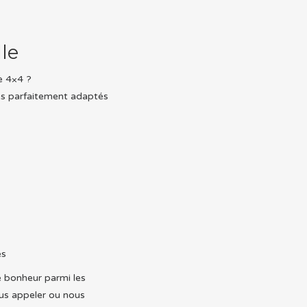
le
e 4×4 ?
res parfaitement adaptés
es
e bonheur parmi les
ous appeler ou nous