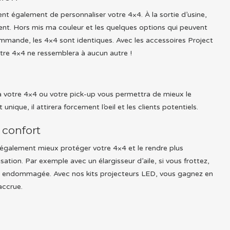
nt également de personnaliser votre 4×4. À la sortie d’usine,
ent. Hors mis ma couleur et les quelques options qui peuvent
ommande, les 4×4 sont identiques. Avec les accessoires Project
tre 4×4 ne ressemblera à aucun autre !
à votre 4×4 ou votre pick-up vous permettra de mieux le
unique, il attirera forcement l’oeil et les clients potentiels.
 confort
également mieux protéger votre 4×4 et le rendre plus
sation. Par exemple avec un élargisseur d’aile, si vous frottez,
as endommagée. Avec nos kits projecteurs LED, vous gagnez en
 accrue.