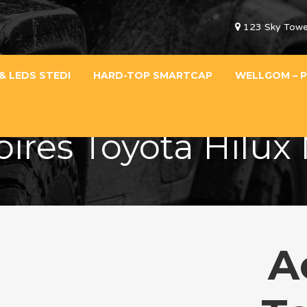
123 Sky Towe
& LEDS STEDI
HARD-TOP SMARTCAP
WELLGOM – P
ires Toyota Hilux
A