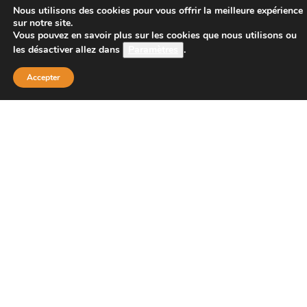
CONTACT
Nous utilisons des cookies pour vous offrir la meilleure expérience
sur notre site.
Vous pouvez en savoir plus sur les cookies que nous utilisons ou
les désactiver allez dans
Paramètres
.
Boutique Principale :
PROJECT 150
Accepter
135 bis route de Dijon
21200 BEAUNE
Téléphone :
08 26 38 73 00 ( tarif d’un appel local 0,15
centimes la minute)
Email : contact@project-150.shop
FAQs
Contactez-nous