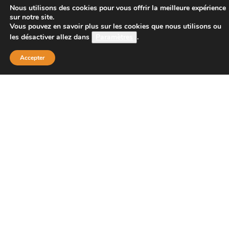
CONTACT
Nous utilisons des cookies pour vous offrir la meilleure expérience
sur notre site.
Vous pouvez en savoir plus sur les cookies que nous utilisons ou
les désactiver allez dans
Paramètres
.
Boutique Principale :
PROJECT 150
Accepter
135 bis route de Dijon
21200 BEAUNE
Téléphone :
08 26 38 73 00 ( tarif d’un appel local 0,15
centimes la minute)
Email : contact@project-150.shop
FAQs
Contactez-nous