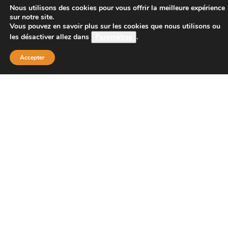
CONTACT
Nous utilisons des cookies pour vous offrir la meilleure expérience
sur notre site.
Vous pouvez en savoir plus sur les cookies que nous utilisons ou
les désactiver allez dans
Paramètres
.
Boutique Principale :
PROJECT 150
Accepter
135 bis route de Dijon
21200 BEAUNE
Téléphone :
08 26 38 73 00 ( tarif d’un appel local 0,15
centimes la minute)
Email : contact@project-150.shop
FAQs
Contactez-nous