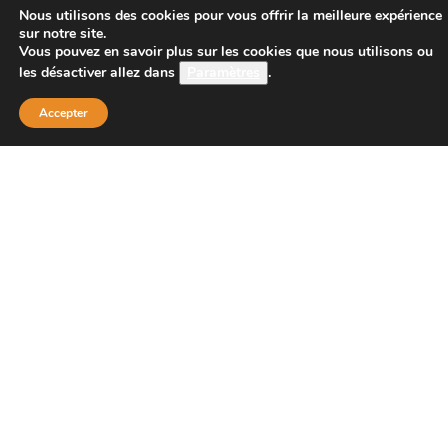
CONTACT
Nous utilisons des cookies pour vous offrir la meilleure expérience
sur notre site.
Vous pouvez en savoir plus sur les cookies que nous utilisons ou
les désactiver allez dans
Paramètres
.
Boutique Principale :
PROJECT 150
Accepter
135 bis route de Dijon
21200 BEAUNE
Téléphone :
08 26 38 73 00 ( tarif d’un appel local 0,15
centimes la minute)
Email : contact@project-150.shop
FAQs
Contactez-nous