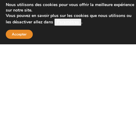
CONTACT
Nous utilisons des cookies pour vous offrir la meilleure expérience
sur notre site.
Vous pouvez en savoir plus sur les cookies que nous utilisons ou
les désactiver allez dans
Paramètres
.
Boutique Principale :
PROJECT 150
Accepter
135 bis route de Dijon
21200 BEAUNE
Téléphone :
08 26 38 73 00 ( tarif d’un appel local 0,15
centimes la minute)
Email : contact@project-150.shop
FAQs
Contactez-nous