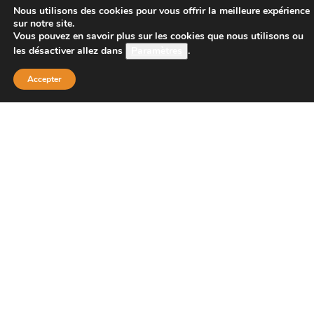
CONTACT
Nous utilisons des cookies pour vous offrir la meilleure expérience
sur notre site.
Vous pouvez en savoir plus sur les cookies que nous utilisons ou
les désactiver allez dans
Paramètres
.
Boutique Principale :
PROJECT 150
Accepter
135 bis route de Dijon
21200 BEAUNE
Téléphone :
08 26 38 73 00 ( tarif d’un appel local 0,15
centimes la minute)
Email : contact@project-150.shop
FAQs
Contactez-nous