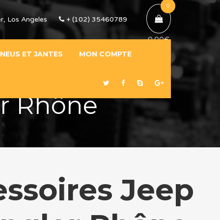
0
r, Los Angeles
+ (102) 35460789
0,00
€
NEUS ET JANTES
MON COMPTE
er Rhône
ssoires Jeep