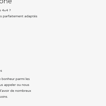
hône
e 4×4 ?
res parfaitement adaptés
es
e bonheur parmi les
ous appeler ou nous
d’avoir de nombreux
soins.