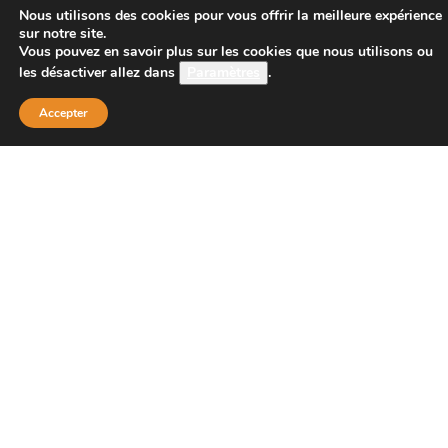
CONTACT
Nous utilisons des cookies pour vous offrir la meilleure expérience
sur notre site.
Vous pouvez en savoir plus sur les cookies que nous utilisons ou
les désactiver allez dans
Paramètres
.
Boutique Principale :
PROJECT 150
Accepter
135 bis route de Dijon
21200 BEAUNE
Téléphone :
08 26 38 73 00 ( tarif d’un appel local 0,15
centimes la minute)
Email : contact@project-150.shop
FAQs
Contactez-nous