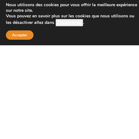
CONTACT
Nous utilisons des cookies pour vous offrir la meilleure expérience
sur notre site.
Vous pouvez en savoir plus sur les cookies que nous utilisons ou
les désactiver allez dans
Paramètres
.
Boutique Principale :
PROJECT 150
Accepter
135 bis route de Dijon
21200 BEAUNE
Téléphone :
08 26 38 73 00 ( tarif d’un appel local 0,15
centimes la minute)
Email : contact@project-150.shop
FAQs
Contactez-nous