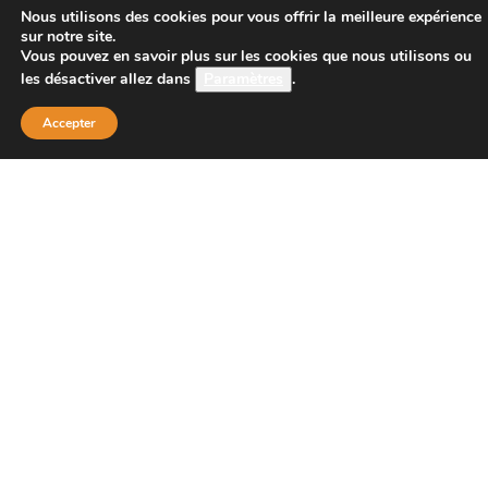
CONTACT
Nous utilisons des cookies pour vous offrir la meilleure expérience
sur notre site.
Vous pouvez en savoir plus sur les cookies que nous utilisons ou
les désactiver allez dans
Paramètres
.
Boutique Principale :
PROJECT 150
Accepter
135 bis route de Dijon
21200 BEAUNE
Téléphone :
08 26 38 73 00 ( tarif d’un appel local 0,15
centimes la minute)
Email : contact@project-150.shop
FAQs
Contactez-nous