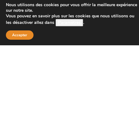
CONTACT
Nous utilisons des cookies pour vous offrir la meilleure expérience
sur notre site.
Vous pouvez en savoir plus sur les cookies que nous utilisons ou
les désactiver allez dans
Paramètres
.
Boutique Principale :
PROJECT 150
Accepter
135 bis route de Dijon
21200 BEAUNE
Téléphone :
08 26 38 73 00 ( tarif d’un appel local 0,15
centimes la minute)
Email : contact@project-150.shop
FAQs
Contactez-nous