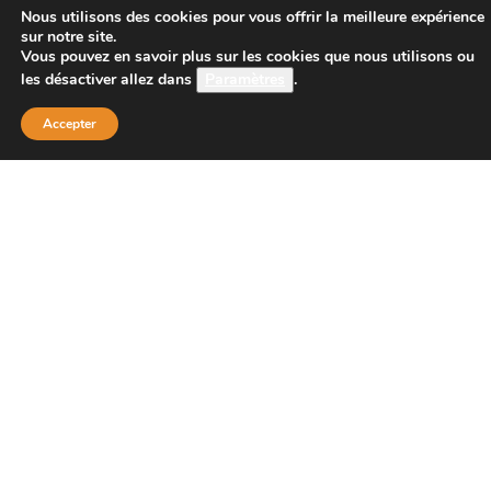
CONTACT
Nous utilisons des cookies pour vous offrir la meilleure expérience
sur notre site.
Vous pouvez en savoir plus sur les cookies que nous utilisons ou
les désactiver allez dans
Paramètres
.
Boutique Principale :
PROJECT 150
Accepter
135 bis route de Dijon
21200 BEAUNE
Téléphone :
08 26 38 73 00 ( tarif d’un appel local 0,15
centimes la minute)
Email : contact@project-150.shop
FAQs
Contactez-nous