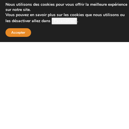
CONTACT
Nous utilisons des cookies pour vous offrir la meilleure expérience
sur notre site.
Vous pouvez en savoir plus sur les cookies que nous utilisons ou
les désactiver allez dans
Paramètres
.
Boutique Principale :
PROJECT 150
Accepter
135 bis route de Dijon
21200 BEAUNE
Téléphone :
08 26 38 73 00 ( tarif d’un appel local 0,15
centimes la minute)
Email : contact@project-150.shop
FAQs
Contactez-nous