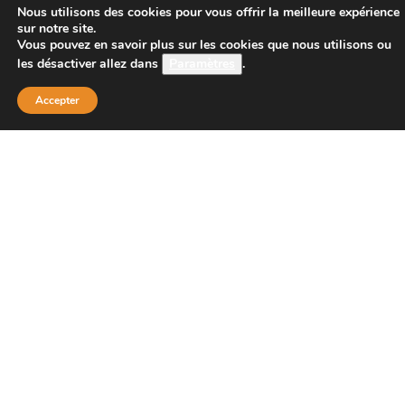
Nous utilisons des cookies pour vous offrir la meilleure expérience
sur notre site.
Vous pouvez en savoir plus sur les cookies que nous utilisons ou
Boutique Principale :
les désactiver allez dans
Paramètres
.
PROJECT 150
135 bis route de Dijon
Accepter
21200 BEAUNE
Téléphone :
08 26 38 73 00 ( tarif d’un appel local 0,15
centimes la minute)
Email : contact@project-150.shop
FAQs
Contactez-nous