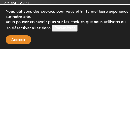
CONTACT
Nous utilisons des cookies pour vous offrir la meilleure expérience
sur notre site.
Vous pouvez en savoir plus sur les cookies que nous utilisons ou
Boutique Principale :
les désactiver allez dans
Paramètres
.
PROJECT 150
135 bis route de Dijon
Accepter
21200 BEAUNE
Téléphone :
08 26 38 73 00 ( tarif d’un appel local 0,15
centimes la minute)
Email : contact@project-150.shop
FAQs